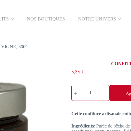
UITS
NOS BOUTIQUES
NOTRE UNIVERS
VIGNE, 300G
CONFITU
5,85
€
quantité
de
Aj
CONFITURE
DE
PÊCHE
DE
Cette confiture artisanale cui
VIGNE,
300G
Ingrédients
: Purée de pêche de