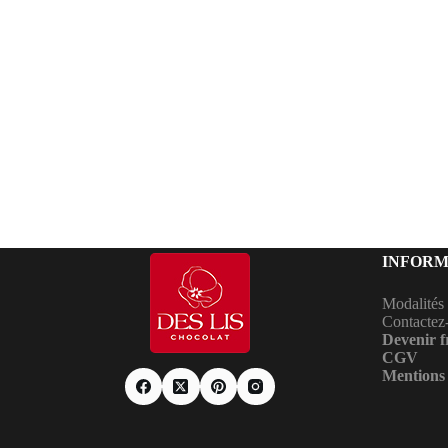
INFORM
Modalités
Contactez
Devenir f
CGV
Mentions 