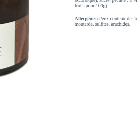
ascorbique), sucre, pectine : E44
fruits pour 100g)
Allergènes:
Peux contenir des tr
moutarde, sulfites, arachides.