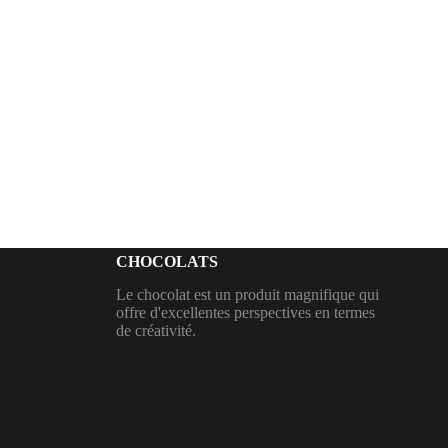
CHOCOLATS
Le chocolat est un produit magnifique qui
offre d'excellentes perspectives en termes
de créativité.