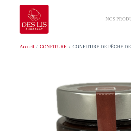
P
a
s
NOS PROD
s
e
r
a
u
Accueil
/
CONFITURE
/
CONFITURE DE PÊCHE DE 
c
o
n
t
e
n
u