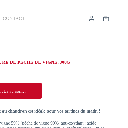
CONTACT
Panier
d’achat
RE DE PÊCHE DE VIGNE, 300G
outer au panier
te au chaudron est idéale pour vos tartines du matin !
 vigne 59% (pêche de vigne 99%, anti-oxydant : acide