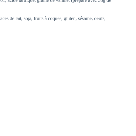
01, acide tartrique, graine de vanille. (préparé avec 58g de
aces de lait, soja, fruits à coques, gluten, sésame, oeufs,