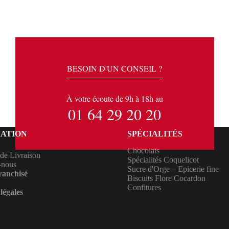
BESOIN D'UN CONSEIL ?
À votre écoute de 9h à 18h au
01 64 29 20 20
ATION
SPÉCIALITÉS
C
hocolats
 de Livraison
Spécialités Coquelicot
-nous
Sucre d'Orge – Epicerie fine
ranchisé
Biscuits Flore Cocardon
Confitures
légales